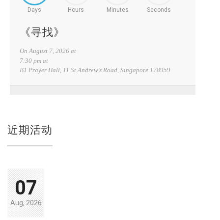
Days
Hours
Minutes
Seconds
《寻找》
On
August 7, 2026
at
7:30 pm at
B1 Prayer Hall, 11 St Andrew’s Road, Singapore 178959
近期活动
07
Aug, 2026