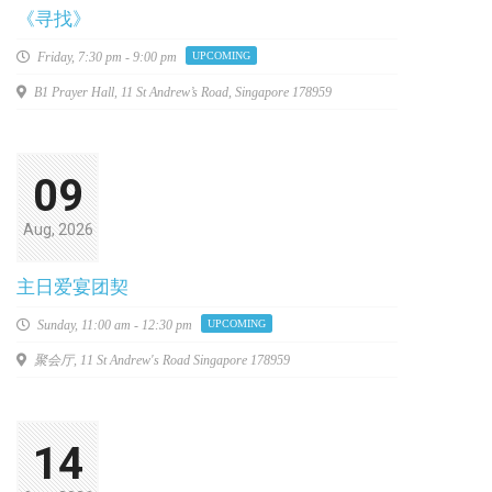
《寻找》
Friday,
7:30 pm - 9:00 pm
UPCOMING
B1 Prayer Hall, 11 St Andrew’s Road, Singapore 178959
09
Aug, 2026
主日爱宴团契
Sunday,
11:00 am - 12:30 pm
UPCOMING
聚会厅, 11 St Andrew's Road Singapore 178959
14