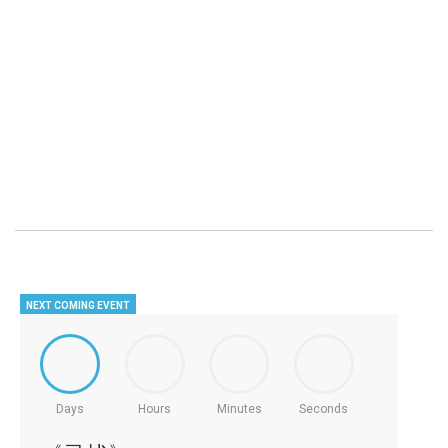
乐龄聚会（华语）10AM (星期五）
NEXT COMING EVENT
Days
Hours
Minutes
Seconds