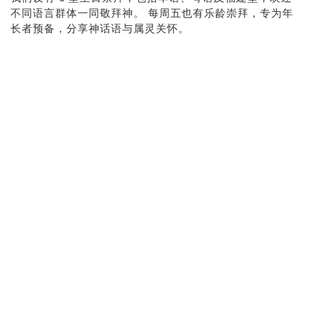
不同语言群体一同敬拜神。 每周五也有乐龄崇拜，专为年
长者预备，分享神话语与属灵关怀。
早堂崇拜（华语）9:30AM