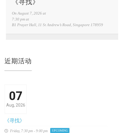
《寻找》
On
August 7, 2026
at
7:30 pm at
B1 Prayer Hall, 11 St Andrew’s Road, Singapore 178959
近期活动
07
Aug, 2026
《寻找》
Friday,
7:30 pm - 9:00 pm
UPCOMING