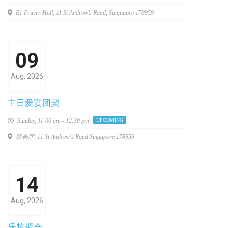
B1 Prayer Hall, 11 St Andrew’s Road, Singapore 178959
09
Aug, 2026
主日爱宴团契
Sunday,
11:00 am - 12:30 pm
UPCOMING
聚会厅, 11 St Andrew's Road Singapore 178959
14
Aug, 2026
乐龄聚会